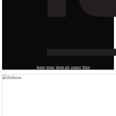
home
music
about me
contact
Shop