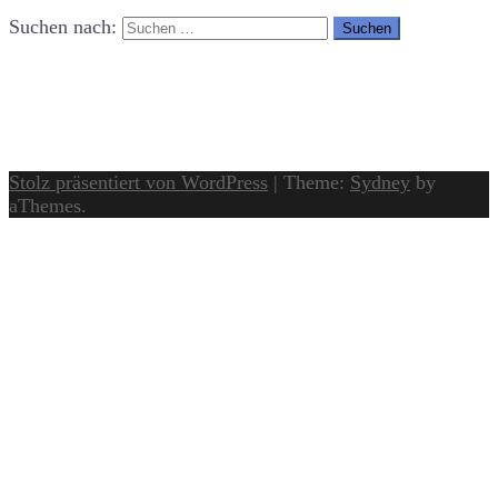
Suchen nach:
Stolz präsentiert von WordPress
|
Theme:
Sydney
by
aThemes.