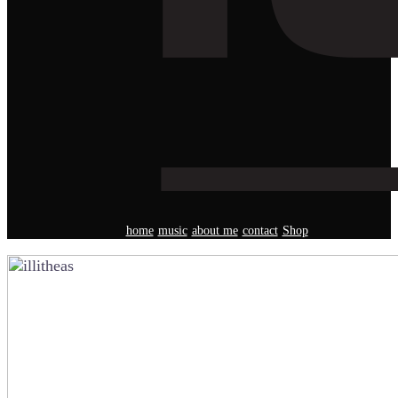
home
music
about me
contact
Shop