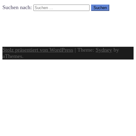
Suchen nach:
Stolz präsentiert von WordPress
|
Theme:
Sydney
by
aThemes.