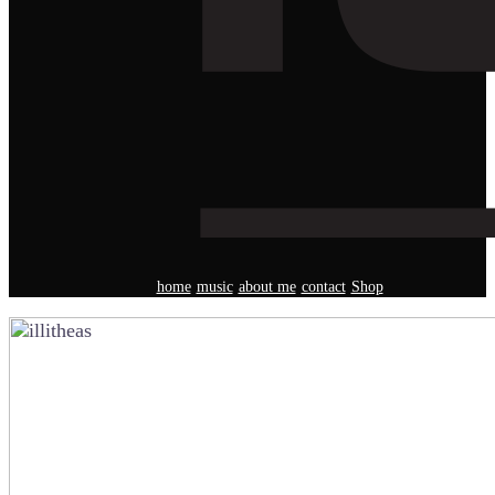
home
music
about me
contact
Shop