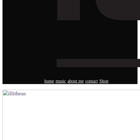
home
music
about me
contact
Shop