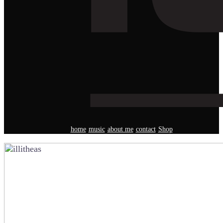
home
music
about me
contact
Shop