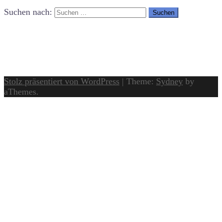
Suchen nach:
Stolz präsentiert von WordPress
|
Theme:
Sydney
by
aThemes.