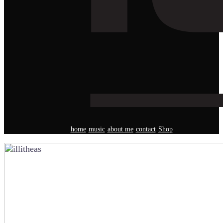
home
music
about me
contact
Shop