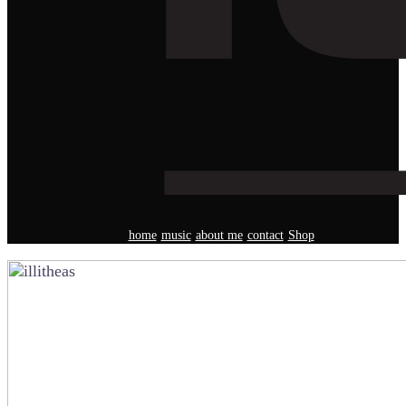
home
music
about me
contact
Shop