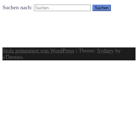
Suchen nach:
Stolz präsentiert von WordPress
|
Theme:
Sydney
by
aThemes.