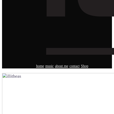
home
music
about me
contact
Shop