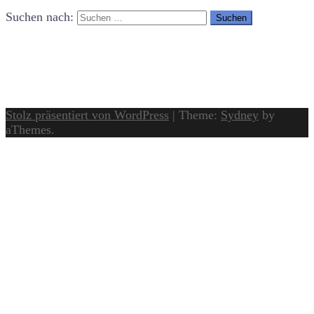
Suchen nach:
Stolz präsentiert von WordPress
|
Theme:
Sydney
by
aThemes.