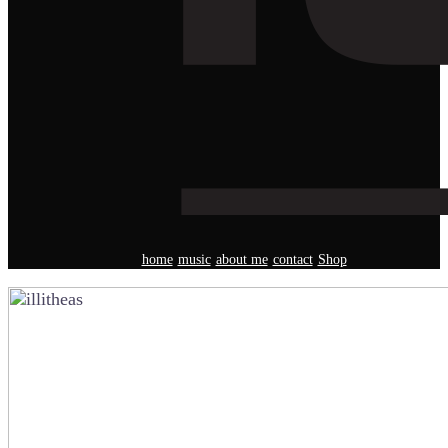
home
music
about me
contact
Shop