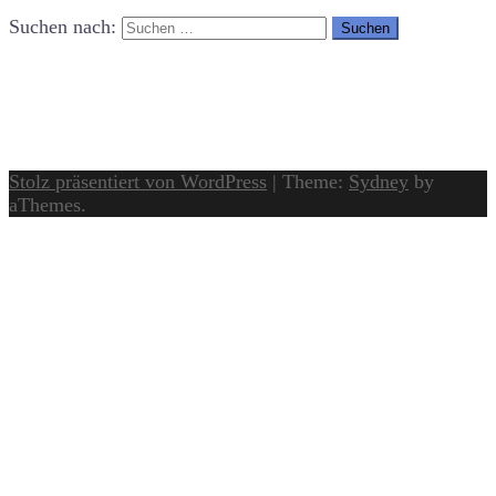
Suchen nach:
Stolz präsentiert von WordPress
|
Theme:
Sydney
by
aThemes.